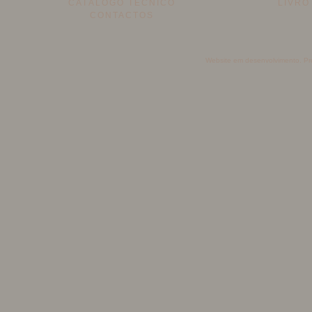
CATÁLOGO TÉCNICO
LIVRO
CONTACTOS
Website em desenvolvimento. Pro